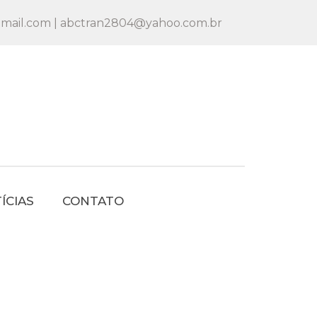
mail.com | abctran2804@yahoo.com.br
ÍCIAS
CONTATO