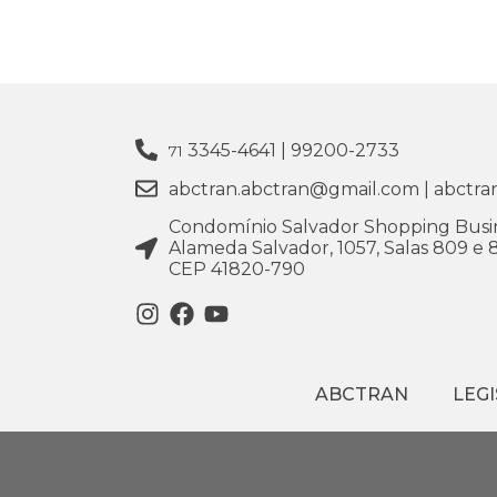
3345-4641 | 99200-2733
71
abctran.abctran@gmail.com | abct
Condomínio Salvador Shopping Busin
Alameda Salvador, 1057, Salas 809 e 
CEP 41820-790
ABCTRAN
LEG