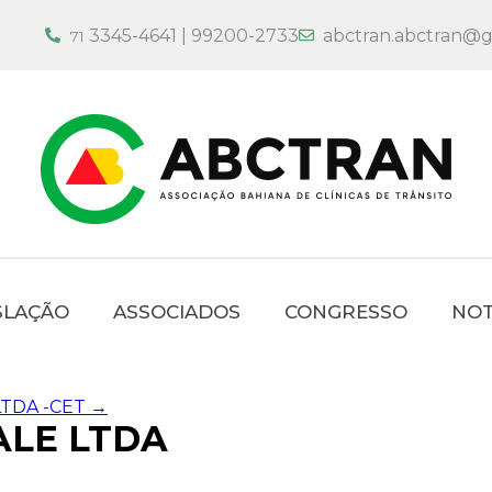
3345-4641 | 99200-2733
abctran.abctran@g
71
SLAÇÃO
ASSOCIADOS
CONGRESSO
NOT
LTDA -CET
→
ALE LTDA