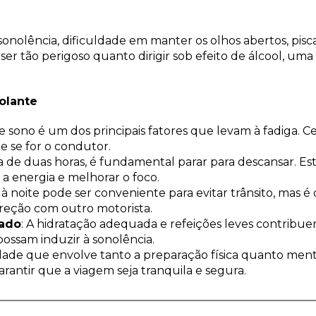
sonolência, dificuldade em manter os olhos abertos, pisc
ser tão perigoso quanto dirigir sob efeito de álcool, u
volante
 de sono é um dos principais fatores que levam à fadiga. 
 se for o condutor.
a de duas horas, é fundamental parar para descansar. E
a energia e melhorar o foco.
ar à noite pode ser conveniente para evitar trânsito, mas é 
direção com outro motorista.
tado
: A hidratação adequada e refeições leves contribue
ossam induzir à sonolência.
ade que envolve tanto a preparação física quanto mental.
arantir que a viagem seja tranquila e segura.