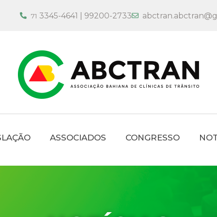
3345-4641 | 99200-2733
abctran.abctran@g
71
SLAÇÃO
ASSOCIADOS
CONGRESSO
NOT