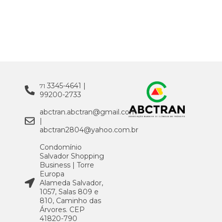
3345-4641 |
71
99200-2733
abctran.abctran@gmail.com
|
abctran2804@yahoo.com.br
Condomínio
Salvador Shopping
Business | Torre
Europa
Alameda Salvador,
1057, Salas 809 e
810, Caminho das
Árvores. CEP
41820-790